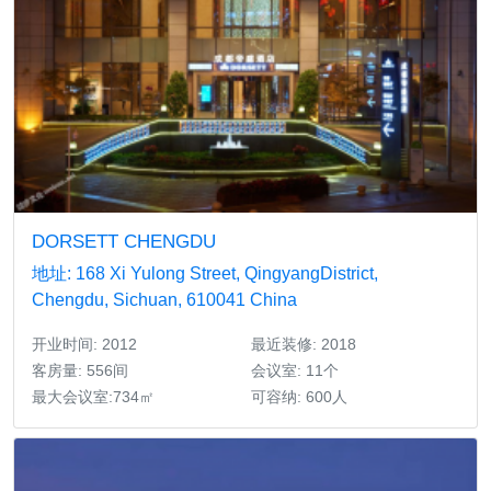
DORSETT CHENGDU
地址: 168 Xi Yulong Street, QingyangDistrict,
Chengdu, Sichuan, 610041 China
开业时间: 2012
最近装修: 2018
客房量: 556间
会议室: 11个
最大会议室:734㎡
可容纳: 600人