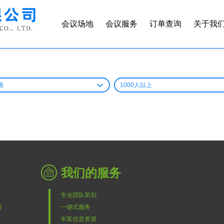
会议场地
会议服务
订单查询
关于我
级
1000人以上
我们的服务
专业团队策划
楼
一键式服务
丰富信息资源