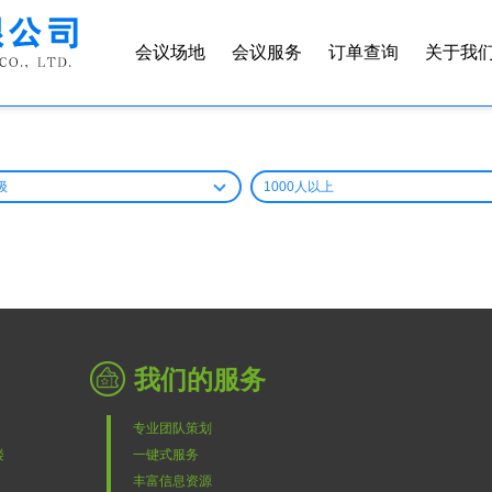
会议场地
会议服务
订单查询
关于我
级
1000人以上
我们的服务
专业团队策划
楼
一键式服务
丰富信息资源